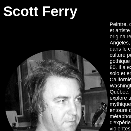
Scott Ferry
Peintre, 
et artist
originair
Angeles, 
dans le 
culture p
gothique
80. Il a 
solo et 
Californi
Washingt
Québec. 
explore 
mythique
entouré 
métaphor
d'expéri
violentes