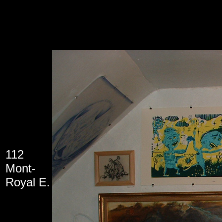
112
Mont-
Royal E.