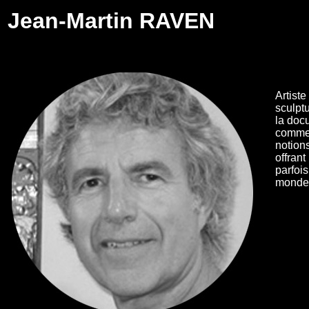
Jean-Martin RAVEN
Artiste
sculptu
la doc
comme 
notion
offrant
parfois
monde d