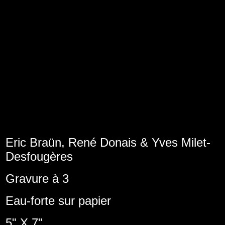
Eric Braün,
René Donais &
Yves Milet-
Desfougères
Gravure à 3
Eau-forte sur papier
5" X 7"